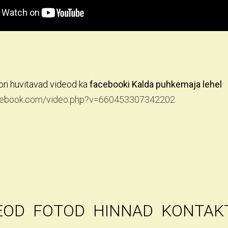
on huvitavad videod ka
facebooki Kalda puhkemaja lehel
acebook.com/video.php?v=660453307342202
EOD
FOTOD
HINNAD
KONTAK