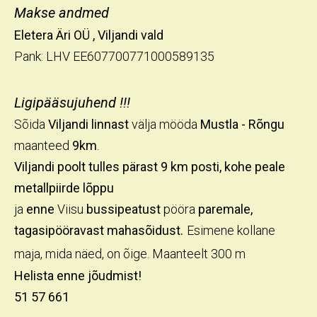
Makse andmed
Eletera Äri OÜ , Viljandi vald
Pank: LHV EE607700771000589135
Ligipääsujuhend !!!
Sõida
Viljandi linnast
välja mööda
Mustla - Rõngu
maanteed
9km
.
Viljandi poolt tulles
pärast 9 km posti, kohe peale
metallpiirde lõppu
ja
enne
Viisu
bussipeatust
pööra
paremale,
tagasipööravast
mahasõidust.
Esimene kollane
maja, mida
näed, on õige. Maanteelt 300 m
Helista enne
jõudmist!
51 57 661