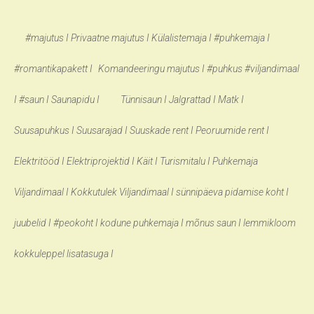
#
majutus I Privaatne majutus I
Külalistemaja I #puhkemaja I
#r
omantikapakett I
K
omandeeringu majutus I #puhkus #viljandimaal
I #saun I Saunapidu I Tünnisaun I Jalgrattad I Matk I
Suusapuhkus I Suusarajad I Suuskade rent I Peoruumide rent I
Elektritööd I Elektriprojektid I Käit I Turismitalu I Puhkemaja
Viljandimaal I Kokkutulek Viljandimaal I sünnipäeva pidamise koht I
juubelid I #peokoht I kodune puhkemaja I mõnus saun I lemmikloom
kokkuleppel lisatasuga I