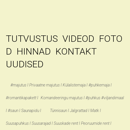
TUTVUSTUS
VIDEOD
FOTO
D
HINNAD
KONTAKT
UUDISED
#
majutus I Privaatne majutus I
Külalistemaja I #puhkemaja I
#r
omantikapakett I
K
omandeeringu majutus I #puhkus #viljandimaal
I #saun I Saunapidu I Tünnisaun I Jalgrattad I Matk I
Suusapuhkus I Suusarajad I Suuskade rent I Peoruumide rent I