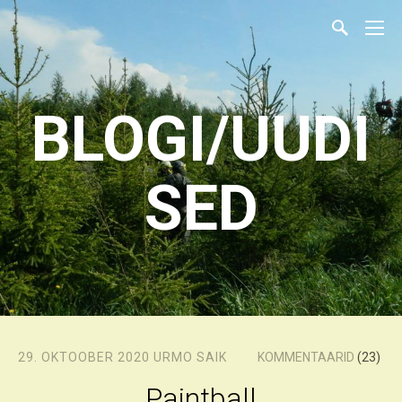
BLOGI/UUDI
SED
29. OKTOOBER 2020
URMO SAIK
KOMMENTAARID
(23)
Paintball